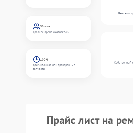
Выясним пр
30 мин
среднее время диагностики
100%
Собственный с
оригинальные или проверенные
запчасти
Прайс лист на ре