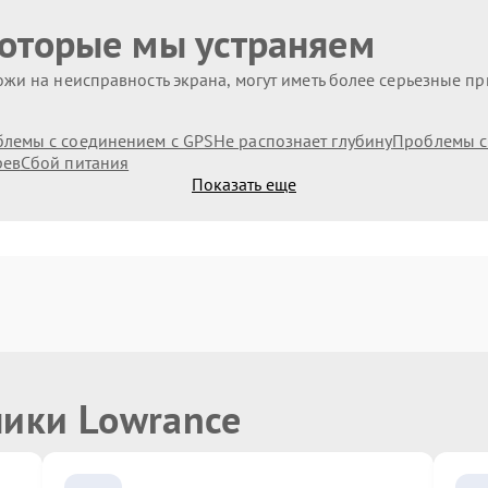
которые мы устраняем
жи на неисправность экрана, могут иметь более серьезные п
лемы с соединением с GPS
Не распознает глубину
Проблемы с
рев
Сбой питания
Показать еще
ники Lowrance