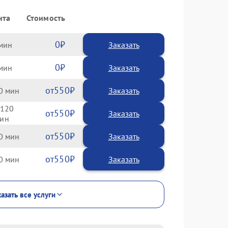
нта
Стоимость
0
Заказать
0
Заказать
550
0
120
550
550
0
550
0
азать все услуги