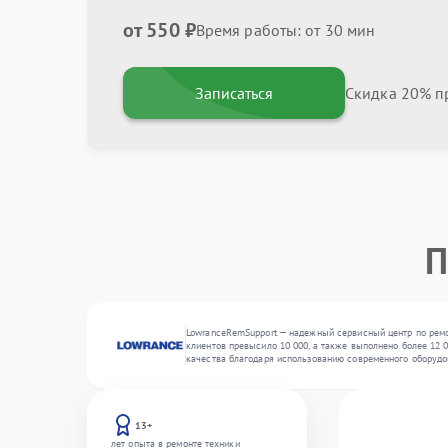
от 550 ₽
Время работы: от 30 мин
Записаться
Скидка 20% пр
П
LowranceRemSupport — надежный сервисный центр по ремон
клиентов превысило 10 000, а также выполнено более 12 0
качества благодаря использованию современного оборудо
13+
лет опыта в ремонте техники