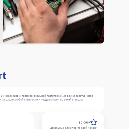
rt
 14 инженеров с профессиональной подготовкой. За время работы число
мся за задачи любой сложности и поддерживаем высокий стандарт
50 000+
довольных клиентов по всей России