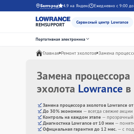
Белгород
4.9 на Яндекс
Ежедневно с 9:00 до
Сервисный центр Lowrance
REMSUPPORT
Портативная электроника
Главная
Ремонт эхолотов
Замена процесс
Замена процессора
эхолота
Lowrance
в
Замена процессора эхолотов Lowrance от
До 30% экономии
— всегда свежие акции
Контроль на каждом этапе
— прозрачный
Диагностика Lowrance от 10 мин
— понят
Официальная гарантия до 12 мес.
— с под