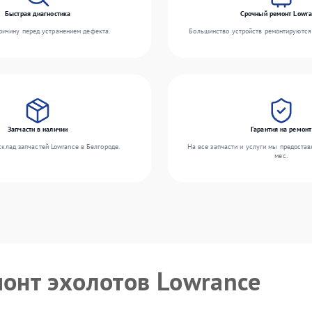
Быстрая диагностика
Срочный ремонт Lowra
ичину перед устранением дефекта.
Большинство устройств ремонтируются 
Запчасти в наличии
Гарантия на ремонт
клад запчастей Lowrance в Белгороде.
На все запчасти и услуги мы предостав
мес.
монт эхолотов Lowrance