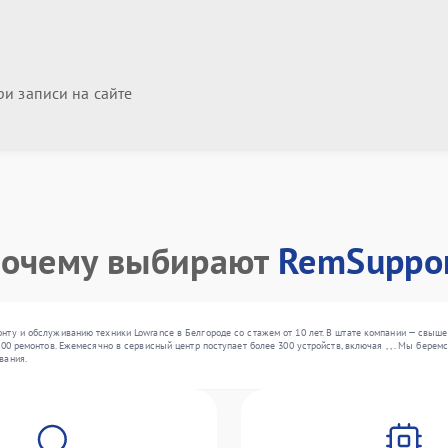
и записи на сайте
очему выбирают
RemSuppo
ту и обслуживанию техники Lowrance в Белгороде со стажем от 10 лет. В штате компании — свыше
00 ремонтов. Ежемесячно в сервисный центр поступает более 300 устройств, включая , , . Мы бере
вания.