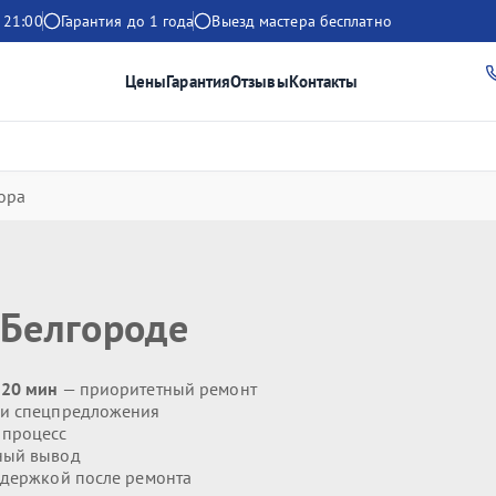
 21:00
Гарантия до 1 года
Выезд мастера бесплатно
Цены
Гарантия
Отзывы
Контакты
ора
 Белгороде
 20 мин
— приоритетный ремонт
 и спецпредложения
 процесс
ный вывод
держкой после ремонта