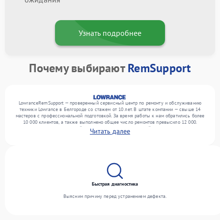
Узнать подробнее
Почему выбирают
RemSupport
LowranceRemSupport — проверенный сервисный центр по ремонту и обслуживанию
техники Lowrance в Белгороде со стажем от 10 лет. В штате компании — свыше 14
мастеров с профессиональной подготовкой. За время работы к нам обратились более
10 000 клиентов, а также выполнено общее число ремонтов превысило 12 000.
Ежемесячно в сервисный центр поступает от 300 устройств, включая , , . Мы
Читать далее
выполняем ремонт различного уровня сложности и предлагаем стабильный уровень
сервиса благодаря опыту команды.
Быстрая диагностика
Выясним причину перед устранением дефекта.