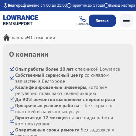
Яндекс
Белгород
Ежедневно с 9:00 до 21:00
Гарантия до 1 года
Выезд мастера бе
Заявка
REMSUPPORT
Позвонить
Главная
О компании
О компании
Опыт работы более 10 лет
с техникой Lowrance
Собственный сервисный центр
со складом
запчастей в Белгороде
Квалифицированные инженеры
, которые
регулярно повышают квалификацию
До 90% ремонтов выполняем с первого раза
Прозрачные условия работы
— без скрытых
платежей и навязанных услуг
Гарантия до 12 месяцев
на все виды работ и
комплектующие
Оперативные сроки ремонта
без задержек и
ожидания