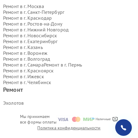
Ремонт в г.
Москва
Ремонт в г.
Санкт-Петербург
Ремонт в г.
Краснодар
Ремонт в г.
Ростов-на-Дону
Ремонт в г.
Нижний Новгород
Ремонт в г.
Новосибирск
Ремонт в г.
Екатеринбург
Ремонт в г.
Казань
Ремонт в г.
Воронеж
Ремонт в г.
Волгоград
Ремонт в г.
Самара
Ремонт в г.
Пермь
Ремонт в г.
Красноярск
Ремонт в г.
Ижевск
Ремонт в г.
Челябинск
Ремонт в г.
Тюмень
Ремонт в г.
Уфа
Ремонт
Ремонт в г.
Омск
Ремонт в г.
Иркутск
Ремонт в г.
Ярославль
Эхолотов
Ремонт в г.
Саратов
Ремонт в г.
Барнаул
Мы принимаем
Ремонт в г.
Тольятти
все формы оплаты
Ремонт в г.
Хабаровск
Политика конфиденциальности
Ремонт в г.
Томск
Ремонт в г.
Ульяновск